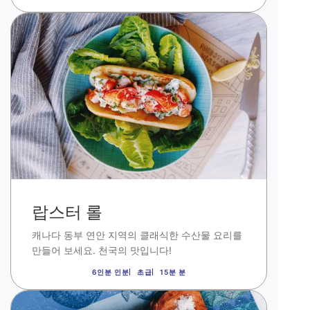
이
미
지
랍스터 롤
캐나다 동부 연안 지역의 클래식한 수산물 요리를
만들어 보세요
.
천국의 맛입니다
!
6인분 인분
초급
15분 분
이