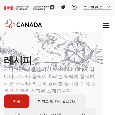
Social
주
Select
요
your
pages
콘
language
텐
츠
로
Main
건
너
navigation
뛰
기
레시피
캐나다는
‘
세계의 키친
(World’s Kitchen)’
입
니다
.
캐나다 음식이 차려진 식탁에 함께하
세요
!
캐나다 최고의 요리를 즐기실 수 있도
록 엄선한 레시피를 소개합니다
.
전체
디저트 및 간식 & 브런치
저녁
생선 및 수산물
점심