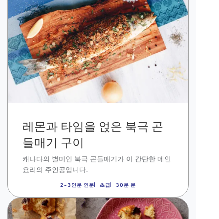
미
지
레몬과 타임을 얹은 북극 곤
들매기 구이
캐나다의 별미인 북극 곤들매기가 이 간단한 메인
요리의 주인공입니다.
2~3인분 인분
초급
30분 분
이
미