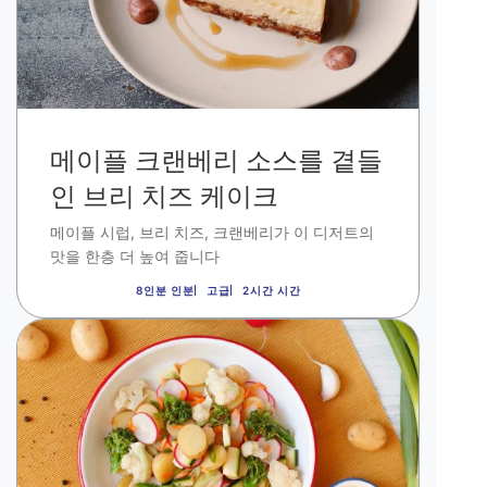
메이플 크랜베리 소스를 곁들
인 브리 치즈 케이크
메이플 시럽
,
브리 치즈
,
크랜베리가 이 디저트의
맛을 한층 더 높여 줍니다
8인분 인분
고급
2시간 시간
이
미
지