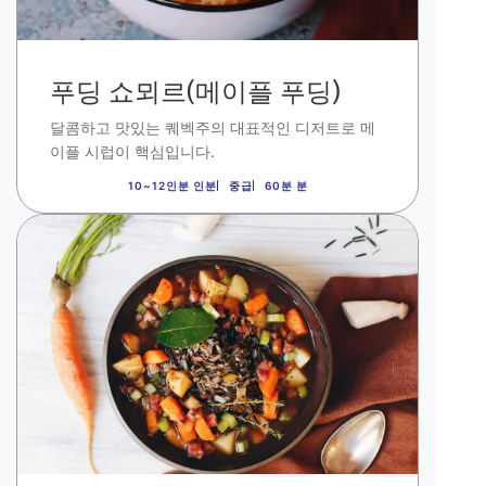
푸딩 쇼뫼르(메이플 푸딩)
달콤하고 맛있는 퀘벡주의 대표적인 디저트로 메
이플 시럽이 핵심입니다
.
10~12인분 인분
중급
60분 분
이
미
지