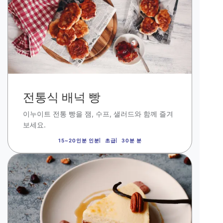
전통식 배넉 빵
이누이트 전통 빵을 잼
,
수프
,
샐러드와 함께 즐겨
보세요
.
15~20인분 인분
초급
30분 분
이
미
지