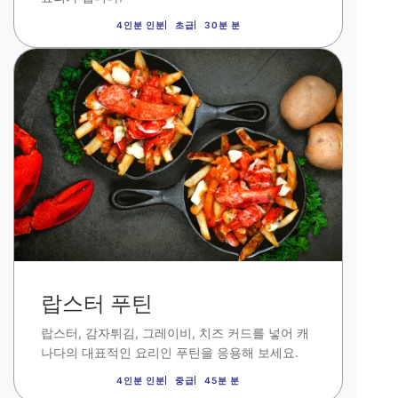
4인분 인분
초급
30분 분
이
미
지
랍스터 푸틴
랍스터
,
감자튀김
,
그레이비
,
치즈 커드를 넣어 캐
나다의 대표적인 요리인 푸틴을 응용해 보세요
.
4인분 인분
중급
45분 분