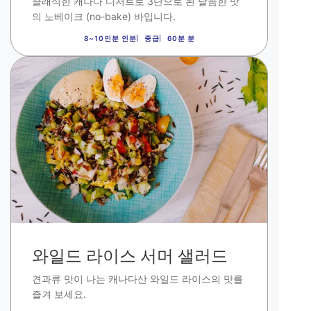
클래식한 캐나다 디저트로
3
단으로 된 달콤한 맛
의 노베이크
(no-bake)
바입니다.
8~10인분 인분
중급
60분 분
이
미
지
와일드 라이스 서머 샐러드
견과류 맛이 나는 캐나다산 와일드 라이스의 맛를
즐겨 보세요
.