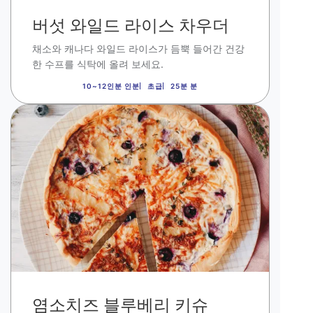
버섯 와일드 라이스 차우더
채소와 캐나다 와일드 라이스가 듬뿍 들어간 건강
한 수프를 식탁에 올려 보세요
.
10~12인분 인분
초급
25분 분
이
미
지
염소치즈 블루베리 키슈