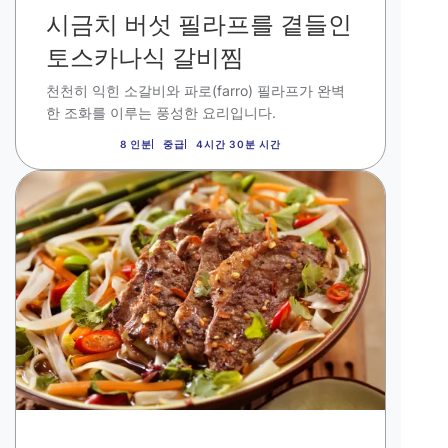
시금치 버섯 필라프를 곁들인
토스카나식 갈비찜
천천히 익힌 소갈비와 파로
(farro)
필라프가 완벽
한 조화를 이루는 풍성한 요리입니다.
8 인분
중급
4시간 30분 시간
이
미
지