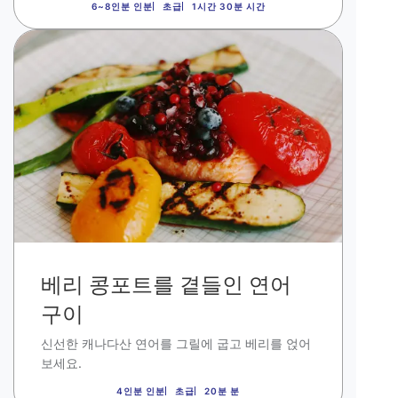
6~8인분 인분
초급
1시간 30분 시간
이
미
지
베리 콩포트를 곁들인 연어
구이
신선한 캐나다산 연어를 그릴에 굽고 베리를 얹어
보세요.
4인분 인분
초급
20분 분