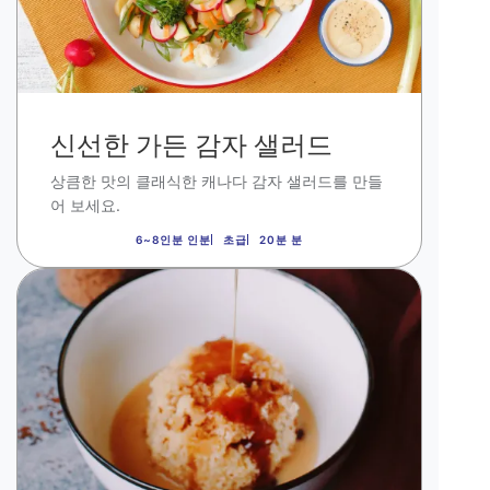
신선한 가든 감자 샐러드
상큼한 맛의 클래식한 캐나다 감자 샐러드를 만들
어 보세요.
6~8인분 인분
초급
20분 분
이
미
지