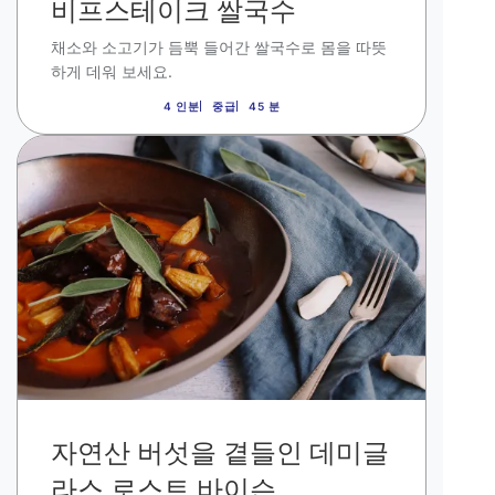
비프스테이크 쌀국수
채소와 소고기가 듬뿍 들어간 쌀국수로 몸을 따뜻
하게 데워 보세요.
4 인분
중급
45 분
이
미
지
자연산 버섯을 곁들인 데미글
라스 로스트 바이슨