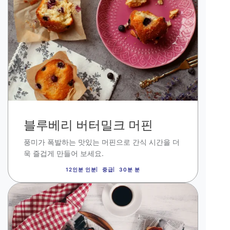
지
블루베리 버터밀크 머핀
풍미가 폭발하는 맛있는 머핀으로 간식 시간을 더
욱 즐겁게 만들어 보세요.
12인분 인분
중급
30분 분
이
미
지