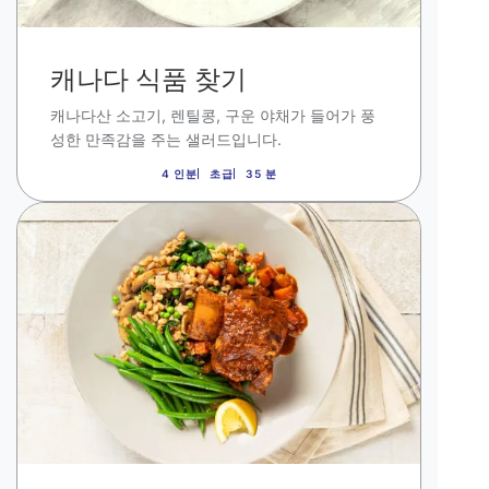
캐나다 식품 찾기
캐나다산 소고기
,
렌틸콩
,
구운 야채가 들어가 풍
성한 만족감을 주는 샐러드입니다.
4 인분
초급
35 분
이
미
지