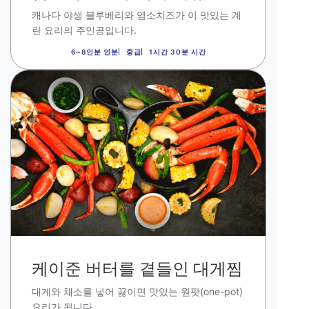
캐나다 야생 블루베리와 염소치즈가 이 맛있는 계
란 요리의 주인공입니다
.
6~8인분 인분
중급
1시간 30분 시간
이
미
지
케이준 버터를 곁들인 대게찜
대게와 채소를 넣어 끓이면 맛있는 원팟
(one-pot)
요리가 됩니다.