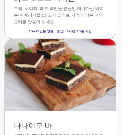
호박
,
세이지
,
레드 와인을 곁들인 캐나다산 바이
슨
(
아메리카들소
)
고기 요리로 기억에 남는 메인
요리를 만들어 보세요.
10~12인분 인분
중급
1시간 30분 시간
이
미
지
나나이모 바