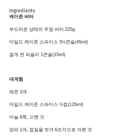
Ingredients
케이준 버터
부드러운 상태의 무염 버터
225g
마일드 케이준 스파이스
3½
큰술
(45ml)
잘게 썬 파슬리
1
큰술
(15ml)
대게찜
레몬
3
개
마일드 케이준 스파이스
½
컵
(125ml)
마늘
8
쪽
,
으깬 것
양파
1
개
,
껍질을 벗겨
6
조각으로 자른 것