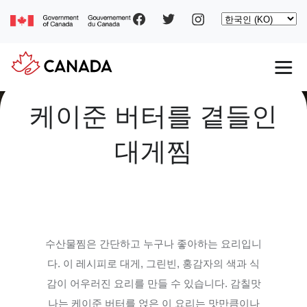
Social
주
Select
요
your
pages
콘
language
텐
츠
로
Main
건
너
케이준 버터를 곁들인
navigation
뛰
기
대게찜
수산물찜은 간단하고 누구나 좋아하는 요리입니
다
.
이 레시피로 대게
,
그린빈
,
홍감자의 색과 식
감이 어우러진 요리를 만들 수 있습니다
.
감칠맛
나는 케이준 버터를 얹은 이 요리는 맛만큼이나