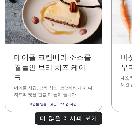
메이플 크랜베리 소스를
버섯
곁들인 브리 치즈 케이
우더
크
채소와 
어간 건
메이플 시럽
,
브리 치즈
,
크랜베리가 이 디
저트의 맛을 한층 더 높여 줍니다
8인분 인분
고급
2시간 시간
더 많은 레시피 보기