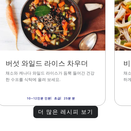
버섯 와일드 라이스 차우더
비
채소와 캐나다 와일드 라이스가 듬뿍 들어간 건강
채소
한 수프를 식탁에 올려 보세요
.
하게
10~12인분 인분
초급
25분 분
더 많은 레시피 보기