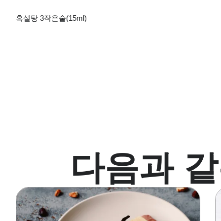
흑설탕
3
작은술
(15ml)
다음과 같
이
미
지