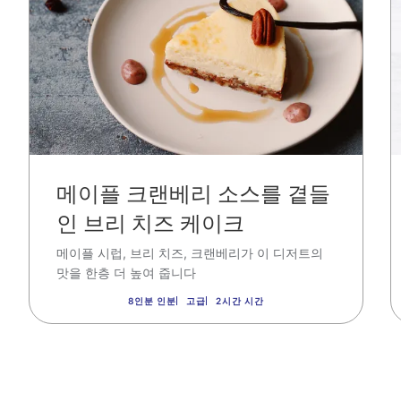
메이플 크랜베리 소스를 곁들
인 브리 치즈 케이크
메이플 시럽
,
브리 치즈
,
크랜베리가 이 디저트의
맛을 한층 더 높여 줍니다
8인분 인분
고급
2시간 시간