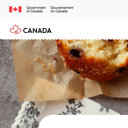
주
요
콘
텐
츠
로
건
너
뛰
기