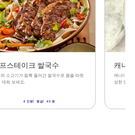
프스테이크 쌀국수
캐나다
와 소고기가 듬뿍 들어간 쌀국수로 몸을 따뜻
캐나다산 
 데워 보세요.
성한 만족
4 인분
중급
45 분