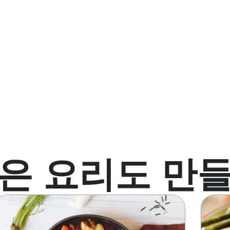
은 요리도 만
이
이
미
미
지
지