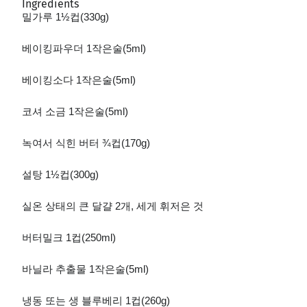
Ingredients
밀가루
1½
컵
(330g)
베이킹파우더
1
작은술
(5ml)
베이킹소다
1
작은술
(5ml)
코셔 소금
1
작은술
(5ml)
녹여서 식힌 버터
¾
컵
(170g)
설탕
1½
컵
(300g)
실온 상태의 큰 달걀
2
개
,
세게 휘저은 것
버터밀크
1
컵
(250ml)
바닐라 추출물
1
작은술
(5ml)
냉동 또는 생 블루베리
1
컵
(260g)