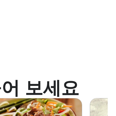
들어 보세요
이
미
지