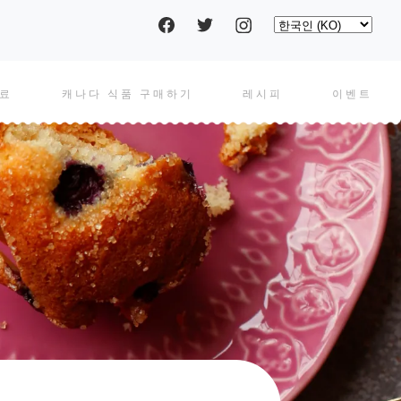
Social
Select
your
language
pages
음료
캐나다 식품 구매하기
레시피
이벤트