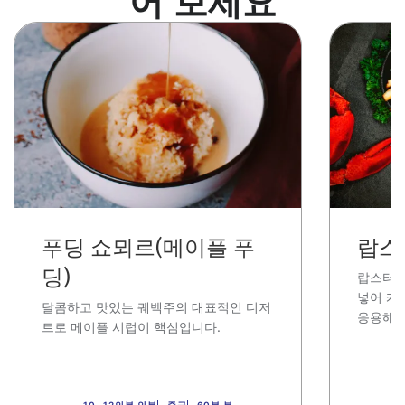
어 보세요
이
이
미
미
지
지
푸딩 쇼뫼르(메이플 푸
랍스
딩)
랍스터
,
넣어 캐
달콤하고 맛있는 퀘벡주의 대표적인 디저
응용해 
트로 메이플 시럽이 핵심입니다
.