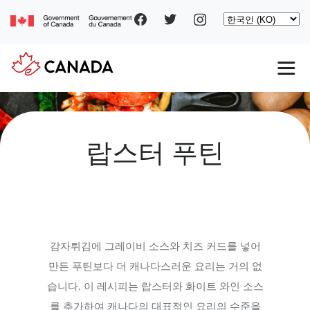
Social
주
Select
요
your
pages
콘
language
텐
츠
로
Main
건
너
navigation
뛰
기
랍스터 푸틴
감자튀김에 그레이비 소스와 치즈 커드를 넣어
만든 푸틴보다 더 캐나다스러운 요리는 거의 없
습니다
.
이 레시피는 랍스터와 화이트 와인 소스
를 추가하여 캐나다의 대표적인 요리의 수준을