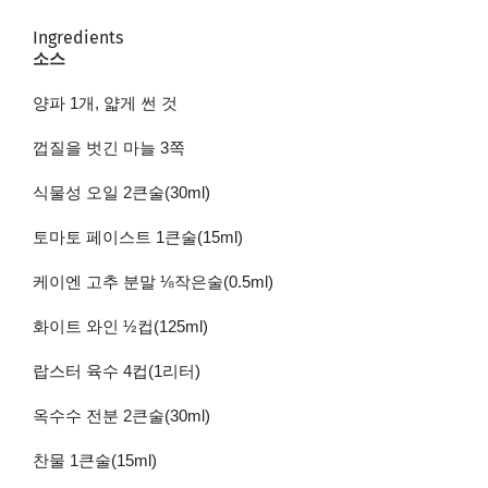
Ingredients
소스
양파
1
개
,
얇게 썬 것
껍질을 벗긴 마늘
3
쪽
식물성 오일
2
큰술
(30ml)
토마토 페이스트
1
큰술
(15ml)
케이엔 고추 분말 ⅛작은술
(0.5ml)
화이트 와인
½
컵
(125ml)
랍스터 육수
4
컵
(1
리터
)
옥수수 전분
2
큰술
(30ml)
찬물
1
큰술
(15ml)