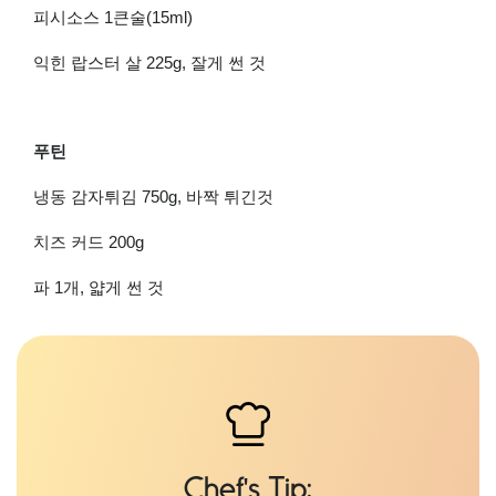
피시소스
1
큰술
(15ml)
익힌 랍스터 살
225g,
잘게 썬 것
푸틴
냉동 감자튀김
750g,
바짝 튀긴것
치즈 커드
200g
파
1
개
,
얇게 썬 것
Chef's Tip